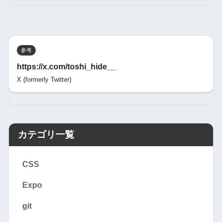
参考
https://x.com/toshi_hide__
X (formerly Twitter)
カテゴリ一覧
CSS
Expo
git